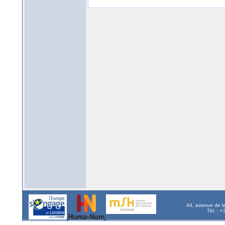
44, avenue de l
Tél. : 