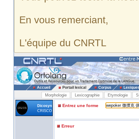
En vous remerciant,
L'équipe du CNRTL
Accueil
Portail lexical
Corpus
Lexique
Morphologie
Lexicographie
Etymologie
S
Entrez une forme
Dicosyn
CRISCO
Erreur