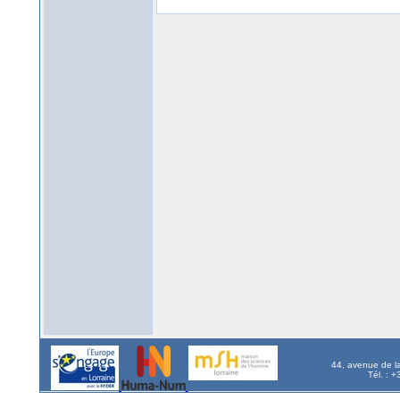
44, avenue de l
Tél. : 