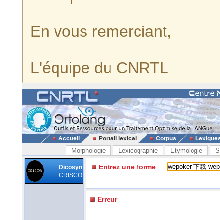
En vous remerciant,
L'équipe du CNRTL
Accueil
Portail lexical
Corpus
Lexique
Morphologie
Lexicographie
Etymologie
S
Entrez une forme
Dicosyn
CRISCO
Erreur