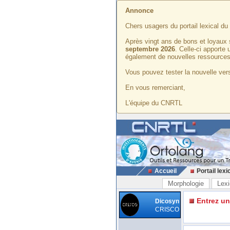
Annonce
Chers usagers du portail lexical d
Après vingt ans de bons et loyaux 
septembre 2026
. Celle-ci apporte
également de nouvelles ressources
Vous pouvez tester la nouvelle vers
En vous remerciant,
L'équipe du CNRTL
Accueil
Portail lexi
Morphologie
Lexi
Entrez u
Dicosyn
CRISCO