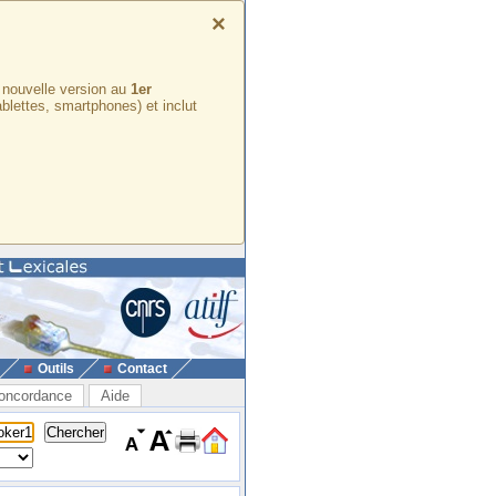
×
e nouvelle version au
1er
ablettes, smartphones) et inclut
Outils
Contact
oncordance
Aide