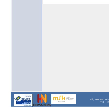
44, avenue de l
Tél. : 