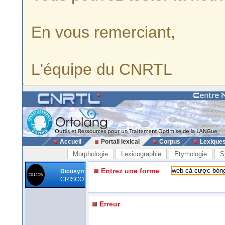
En vous remerciant,
L'équipe du CNRTL
Accueil
Portail lexical
Corpus
Lexique
Morphologie
Lexicographie
Etymologie
S
Entrez une forme
Dicosyn
CRISCO
Erreur