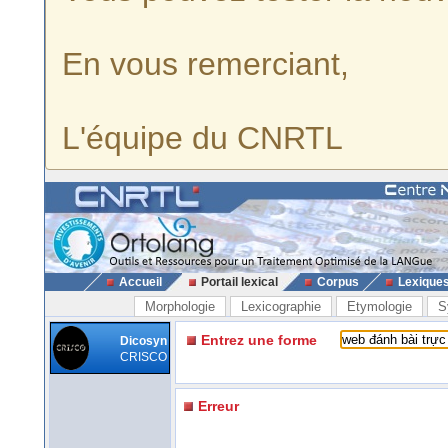
En vous remerciant,
L'équipe du CNRTL
Accueil
Portail lexical
Corpus
Lexique
Morphologie
Lexicographie
Etymologie
S
Entrez une forme
Dicosyn
CRISCO
Erreur