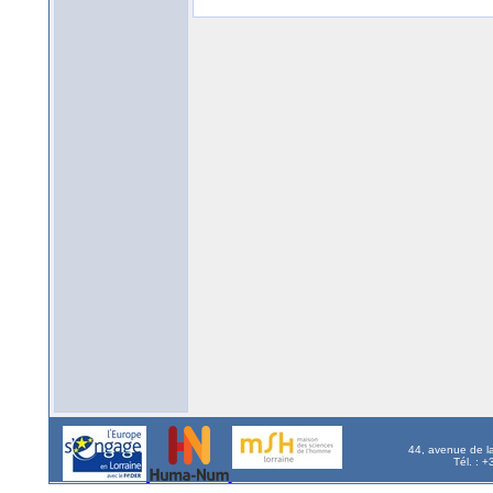
44, avenue de l
Tél. : 