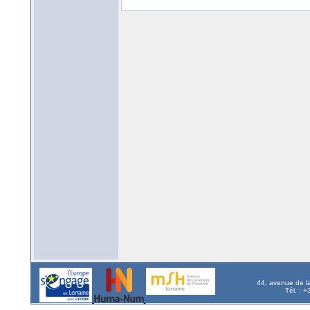
44, avenue de l
Tél. : 