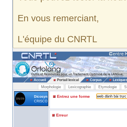
En vous remerciant,
L'équipe du CNRTL
Accueil
Portail lexical
Corpus
Lexique
Morphologie
Lexicographie
Etymologie
S
Entrez une forme
Dicosyn
CRISCO
Erreur