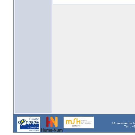
44, avenue de l
Tél. : 