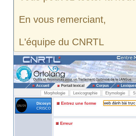
En vous remerciant,
L'équipe du CNRTL
Accueil
Portail lexical
Corpus
Lexique
Morphologie
Lexicographie
Etymologie
S
Entrez une forme
Dicosyn
CRISCO
Erreur