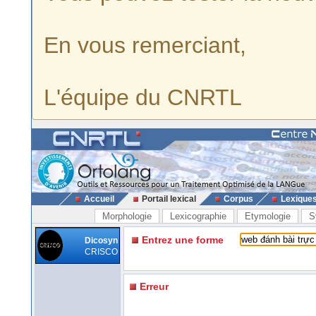
En vous remerciant,
L'équipe du CNRTL
Accueil
Portail lexical
Corpus
Lexique
Morphologie
Lexicographie
Etymologie
S
Entrez une forme
Dicosyn
CRISCO
Erreur