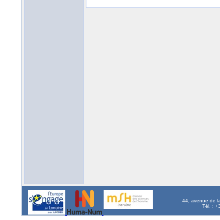
44, avenue de l
Tél. : 