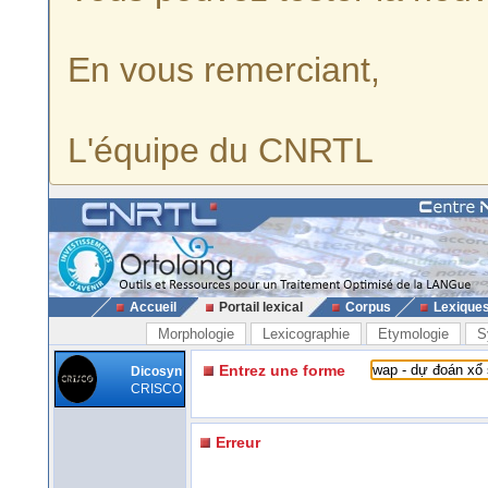
En vous remerciant,
L'équipe du CNRTL
Accueil
Portail lexical
Corpus
Lexique
Morphologie
Lexicographie
Etymologie
S
Entrez une forme
Dicosyn
CRISCO
Erreur