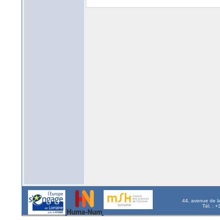
44, avenue de l
Tél. : 