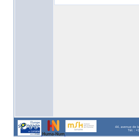
44, avenue de l
Tél. : 