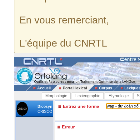
En vous remerciant,
L'équipe du CNRTL
Accueil
Portail lexical
Corpus
Lexique
Morphologie
Lexicographie
Etymologie
S
Entrez une forme
Dicosyn
CRISCO
Erreur