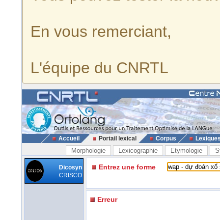
En vous remerciant,
L'équipe du CNRTL
Accueil
Portail lexical
Corpus
Lexique
Morphologie
Lexicographie
Etymologie
S
Entrez une forme
Dicosyn
CRISCO
Erreur