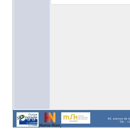
44, avenue de l
Tél. : 