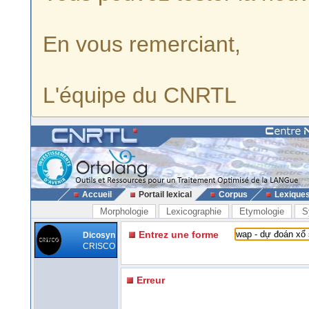
En vous remerciant,
L'équipe du CNRTL
Accueil
Portail lexical
Corpus
Lexique
Morphologie
Lexicographie
Etymologie
S
Entrez une forme
Dicosyn
CRISCO
Erreur