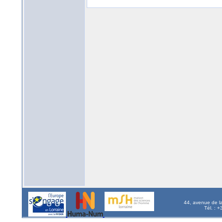
44, avenue de l
Tél. : 