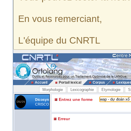
En vous remerciant,
L'équipe du CNRTL
Accueil
Portail lexical
Corpus
Lexique
Morphologie
Lexicographie
Etymologie
S
Entrez une forme
Dicosyn
CRISCO
Erreur