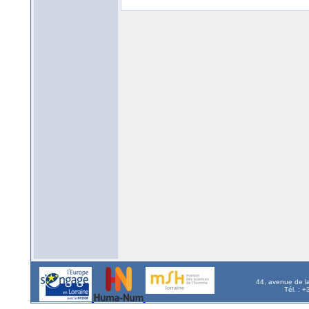
44, avenue de l
Tél. : 