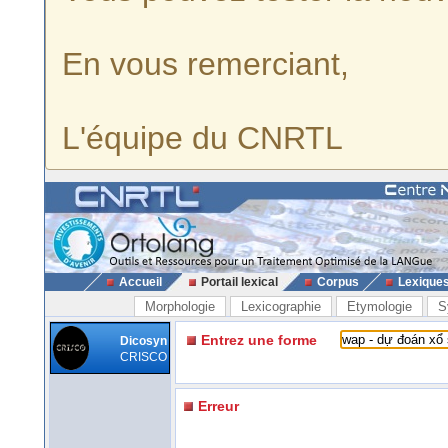
En vous remerciant,
L'équipe du CNRTL
Accueil
Portail lexical
Corpus
Lexique
Morphologie
Lexicographie
Etymologie
S
Entrez une forme
Dicosyn
CRISCO
Erreur