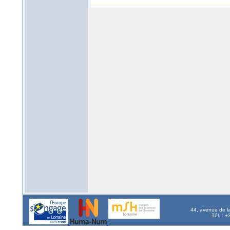
44, avenue de l
Tél. : 