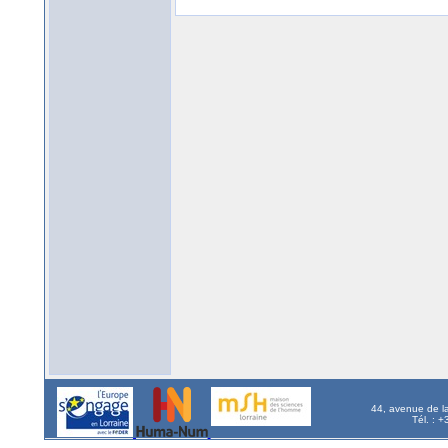
44, avenue de l
Tél. : 