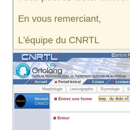
En vous remerciant,
L'équipe du CNRTL
Accueil
Portail lexical
Corpus
Lexique
Morphologie
Lexicographie
Etymologie
S
Entrez une forme
Dicosyn
CRISCO
Erreur