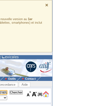
×
e nouvelle version au
1er
ablettes, smartphones) et inclut
Outils
Contact
oncordance
Aide