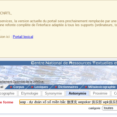
u CNRTL,
services, la version actuelle du portail sera prochainement remplacée par un
 une refonte complète de l'interface adaptée à tous les supports (ordinateurs, t
.
ion ici :
Portail lexical
cal
Corpus
Lexiques
Dictionnaires
Métalexicographie
cographie
Etymologie
Synonymie
Antonymie
Proxémie
C
ne forme
catégorie :