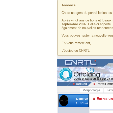
Annonce
Chers usagers du portail lexical d
Après vingt ans de bons et loyaux 
septembre 2026
. Celle-ci apporte
également de nouvelles ressources
Vous pouvez tester la nouvelle vers
En vous remerciant,
L'équipe du CNRTL
Accueil
Portail lexi
Morphologie
Lexi
Entrez u
Dicosyn
CRISCO