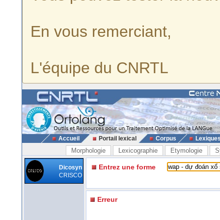
En vous remerciant,
L'équipe du CNRTL
Accueil
Portail lexical
Corpus
Lexique
Morphologie
Lexicographie
Etymologie
S
Entrez une forme
Dicosyn
CRISCO
Erreur