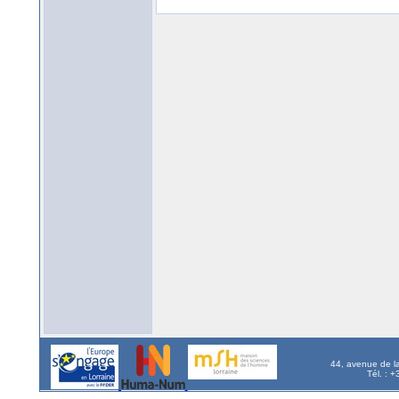
44, avenue de l
Tél. : 