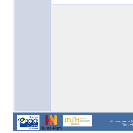
44, avenue de l
Tél. : 