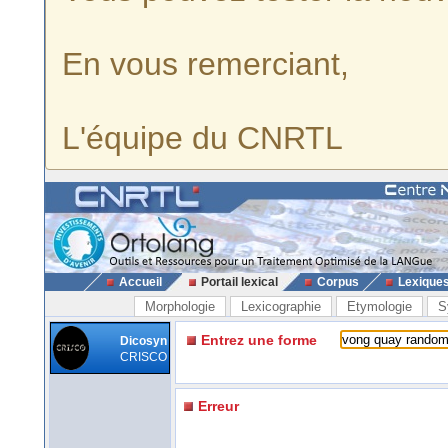
En vous remerciant,
L'équipe du CNRTL
Accueil
Portail lexical
Corpus
Lexique
Morphologie
Lexicographie
Etymologie
S
Entrez une forme
Dicosyn
CRISCO
Erreur