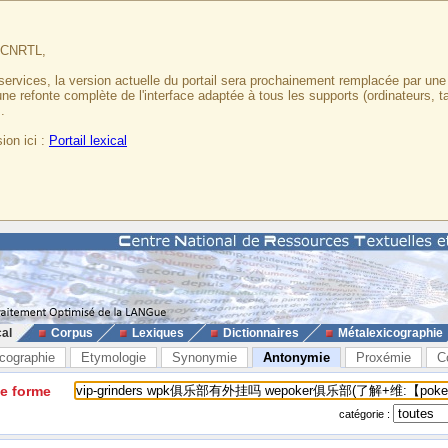
u CNRTL,
services, la version actuelle du portail sera prochainement remplacée par un
 une refonte complète de l'interface adaptée à tous les supports (ordinateurs, t
.
ion ici :
Portail lexical
cal
Corpus
Lexiques
Dictionnaires
Métalexicographie
cographie
Etymologie
Synonymie
Antonymie
Proxémie
C
ne forme
catégorie :