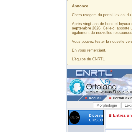
Annonce
Chers usagers du portail lexical d
Après vingt ans de bons et loyaux 
septembre 2026
. Celle-ci apporte
également de nouvelles ressources
Vous pouvez tester la nouvelle vers
En vous remerciant,
L'équipe du CNRTL
Accueil
Portail lexi
Morphologie
Lexi
Entrez u
Dicosyn
CRISCO