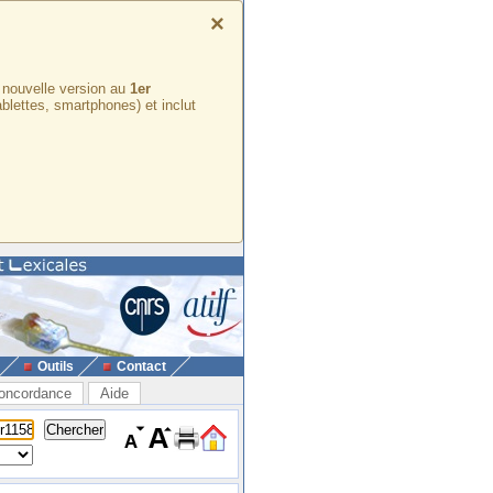
×
e nouvelle version au
1er
ablettes, smartphones) et inclut
Outils
Contact
oncordance
Aide