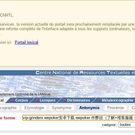
u CNRTL,
services, la version actuelle du portail sera prochainement remplacée par un
 une refonte complète de l'interface adaptée à tous les supports (ordinateurs, t
.
ion ici :
Portail lexical
cal
Corpus
Lexiques
Dictionnaires
Métalexicographie
cographie
Etymologie
Synonymie
Antonymie
Proxémie
C
ne forme
catégorie :