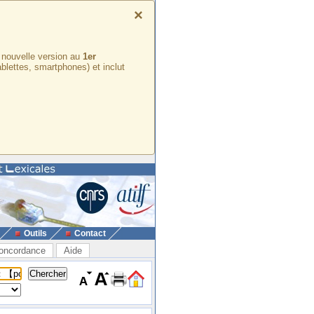
×
e nouvelle version au
1er
ablettes, smartphones) et inclut
Outils
Contact
oncordance
Aide