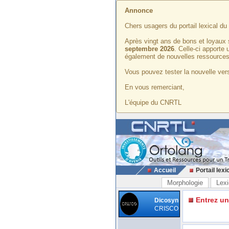
Annonce
Chers usagers du portail lexical d
Après vingt ans de bons et loyaux 
septembre 2026
. Celle-ci apporte
également de nouvelles ressources
Vous pouvez tester la nouvelle vers
En vous remerciant,
L'équipe du CNRTL
Accueil
Portail lexi
Morphologie
Lexi
Entrez u
Dicosyn
CRISCO