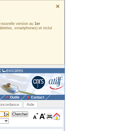
×
e nouvelle version au
1er
ablettes, smartphones) et inclut
Outils
Contact
oncordance
Aide