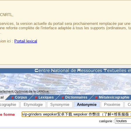
u CNRTL,
services, la version actuelle du portail sera prochainement remplacée par un
 une refonte complète de l'interface adaptée à tous les supports (ordinateurs, t
.
ion ici :
Portail lexical
cal
Corpus
Lexiques
Dictionnaires
Métalexicographie
cographie
Etymologie
Synonymie
Antonymie
Proxémie
C
ne forme
catégorie :