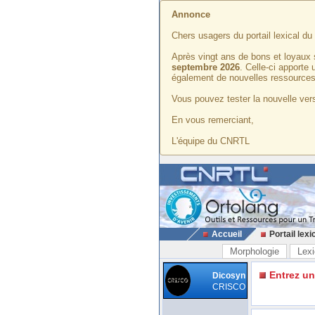
Annonce
Chers usagers du portail lexical d
Après vingt ans de bons et loyaux 
septembre 2026
. Celle-ci apporte
également de nouvelles ressources
Vous pouvez tester la nouvelle vers
En vous remerciant,
L'équipe du CNRTL
Accueil
Portail lexi
Morphologie
Lexi
Entrez u
Dicosyn
CRISCO