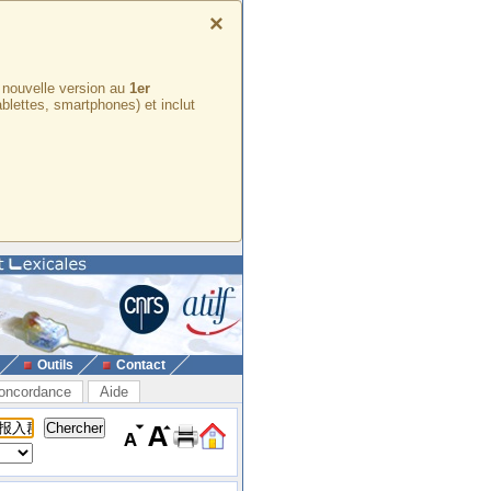
×
e nouvelle version au
1er
ablettes, smartphones) et inclut
Outils
Contact
oncordance
Aide