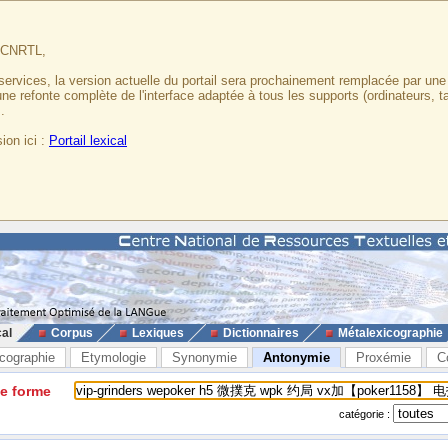
u CNRTL,
services, la version actuelle du portail sera prochainement remplacée par un
 une refonte complète de l'interface adaptée à tous les supports (ordinateurs, t
.
ion ici :
Portail lexical
cal
Corpus
Lexiques
Dictionnaires
Métalexicographie
cographie
Etymologie
Synonymie
Antonymie
Proxémie
C
ne forme
catégorie :