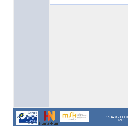
44, avenue de l
Tél. : 