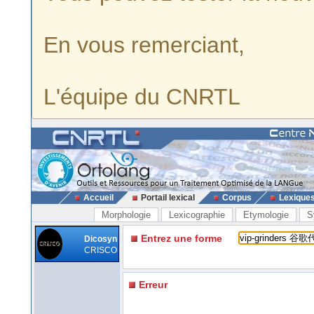
En vous remerciant,
L'équipe du CNRTL
Accueil
Portail lexical
Corpus
Lexique
Morphologie
Lexicographie
Etymologie
S
Entrez une forme
Dicosyn
CRISCO
Erreur