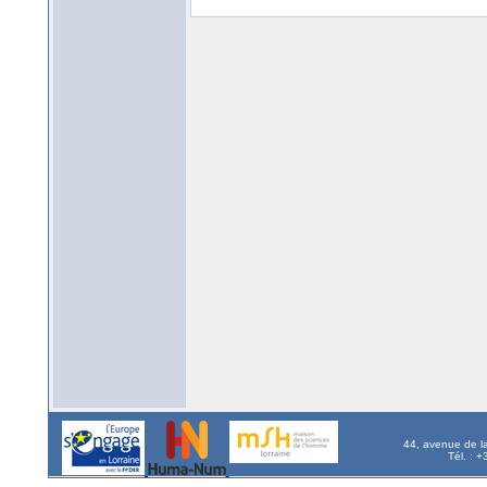
44, avenue de l
Tél. : 