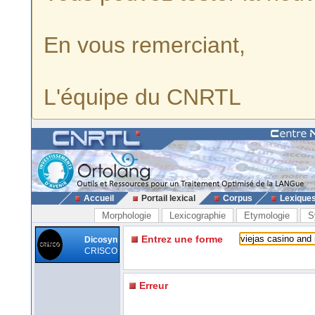
En vous remerciant,
L'équipe du CNRTL
Accueil
Portail lexical
Corpus
Lexique
Morphologie
Lexicographie
Etymologie
S
Entrez une forme
Dicosyn
CRISCO
Erreur