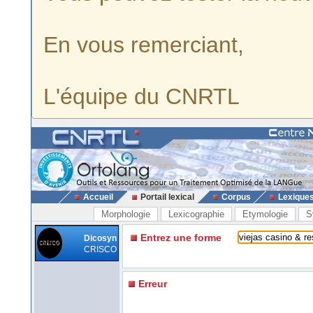
En vous remerciant,
L'équipe du CNRTL
Accueil
Portail lexical
Corpus
Lexique
Morphologie
Lexicographie
Etymologie
S
Entrez une forme
Dicosyn
CRISCO
Erreur