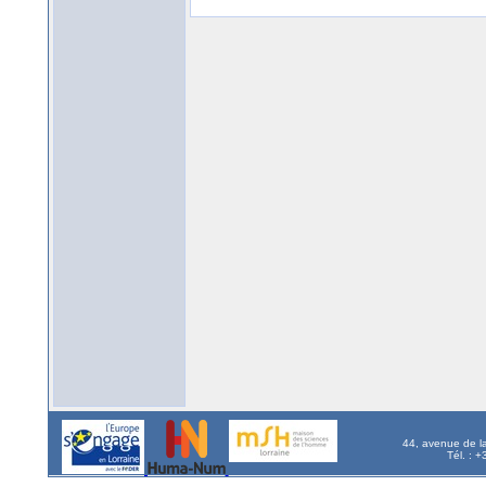
44, avenue de l
Tél. : 