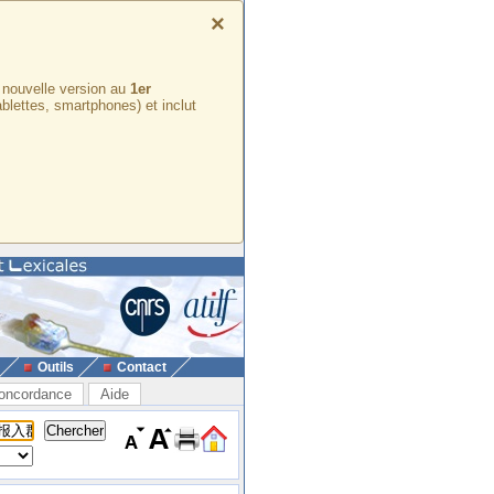
×
e nouvelle version au
1er
ablettes, smartphones) et inclut
Outils
Contact
oncordance
Aide