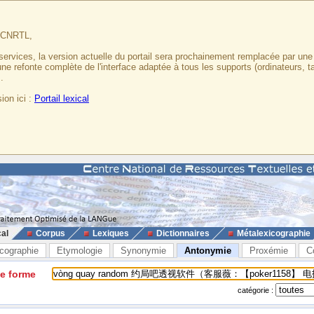
u CNRTL,
services, la version actuelle du portail sera prochainement remplacée par un
 une refonte complète de l'interface adaptée à tous les supports (ordinateurs, t
.
ion ici :
Portail lexical
cal
Corpus
Lexiques
Dictionnaires
Métalexicographie
cographie
Etymologie
Synonymie
Antonymie
Proxémie
C
ne forme
catégorie :