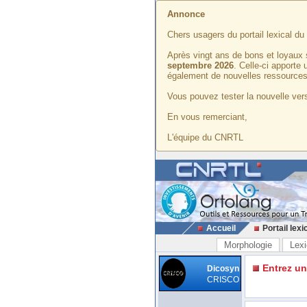
Annonce
Chers usagers du portail lexical d
Après vingt ans de bons et loyaux 
septembre 2026
. Celle-ci apporte
également de nouvelles ressources
Vous pouvez tester la nouvelle vers
En vous remerciant,
L'équipe du CNRTL
Accueil
Portail lexi
Morphologie
Lexi
Entrez u
Dicosyn
CRISCO