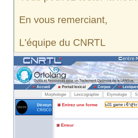
En vous remerciant,
L'équipe du CNRTL
Accueil
Portail lexical
Corpus
Lexique
Morphologie
Lexicographie
Etymologie
S
Entrez une forme
Dicosyn
CRISCO
Erreur