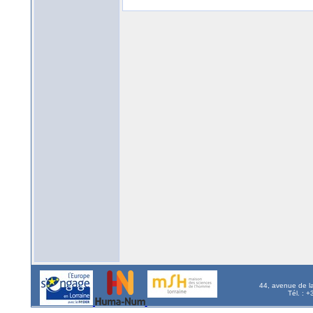
44, avenue de l
Tél. : 