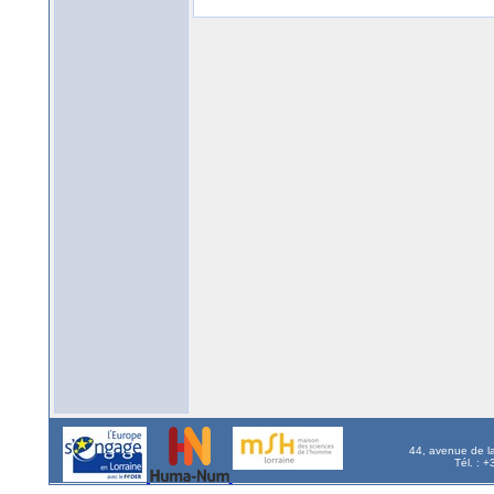
44, avenue de l
Tél. : 