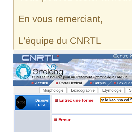
En vous remerciant,
L'équipe du CNRTL
Accueil
Portail lexical
Corpus
Lexique
Morphologie
Lexicographie
Etymologie
S
Entrez une forme
Dicosyn
CRISCO
Erreur