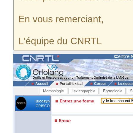
En vous remerciant,
L'équipe du CNRTL
Accueil
Portail lexical
Corpus
Lexique
Morphologie
Lexicographie
Etymologie
S
Entrez une forme
Dicosyn
CRISCO
Erreur