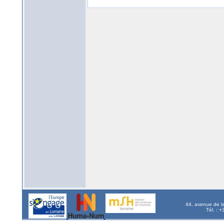
44, avenue de l
Tél. : 