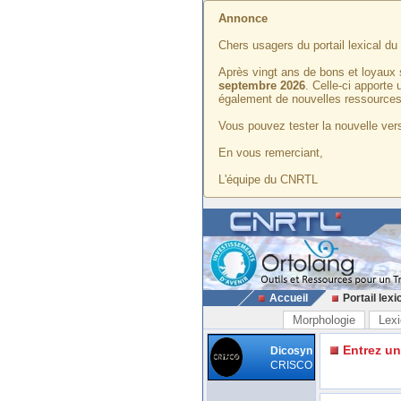
Annonce
Chers usagers du portail lexical d
Après vingt ans de bons et loyaux 
septembre 2026
. Celle-ci apporte
également de nouvelles ressources
Vous pouvez tester la nouvelle vers
En vous remerciant,
L'équipe du CNRTL
Accueil
Portail lexi
Morphologie
Lexi
Entrez u
Dicosyn
CRISCO