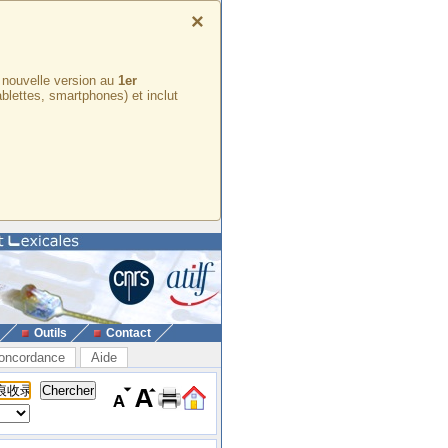
×
e nouvelle version au
1er
ablettes, smartphones) et inclut
Outils
Contact
oncordance
Aide