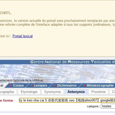
u CNRTL,
services, la version actuelle du portail sera prochainement remplacée par un
 une refonte complète de l'interface adaptée à tous les supports (ordinateurs, t
.
ion ici :
Portail lexical
cal
Corpus
Lexiques
Dictionnaires
Métalexicographie
cographie
Etymologie
Synonymie
Antonymie
Proxémie
C
ne forme
catégorie :