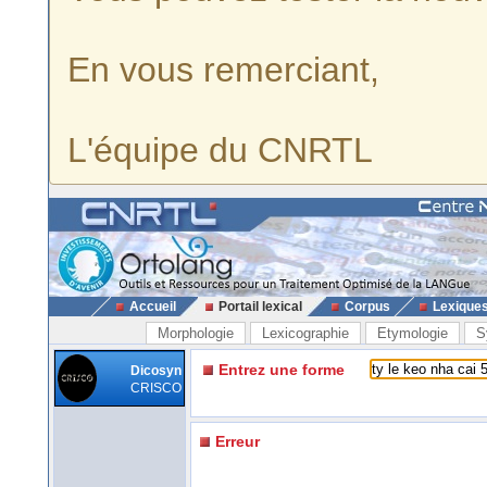
En vous remerciant,
L'équipe du CNRTL
Accueil
Portail lexical
Corpus
Lexique
Morphologie
Lexicographie
Etymologie
S
Entrez une forme
Dicosyn
CRISCO
Erreur