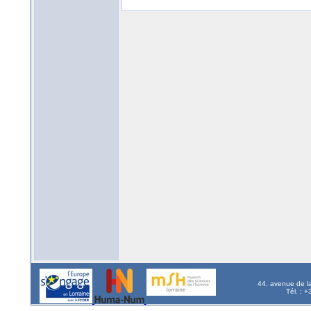
44, avenue de l
Tél. : 