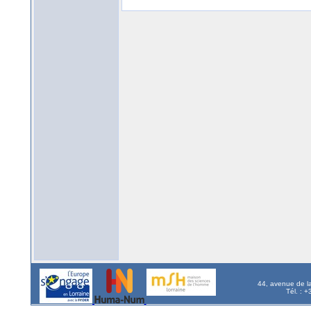
44, avenue de l
Tél. : 