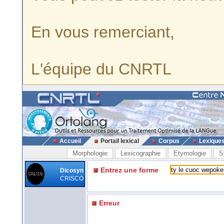
En vous remerciant,
L'équipe du CNRTL
Accueil
Portail lexical
Corpus
Lexique
Morphologie
Lexicographie
Etymologie
S
Entrez une forme
Dicosyn
CRISCO
Erreur