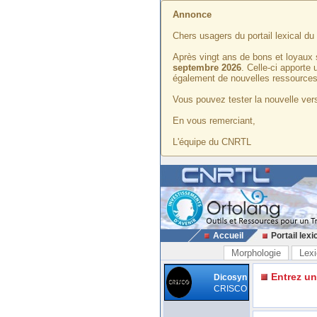
Annonce
Chers usagers du portail lexical d
Après vingt ans de bons et loyaux 
septembre 2026
. Celle-ci apporte
également de nouvelles ressources
Vous pouvez tester la nouvelle vers
En vous remerciant,
L'équipe du CNRTL
Accueil
Portail lexi
Morphologie
Lexi
Entrez u
Dicosyn
CRISCO