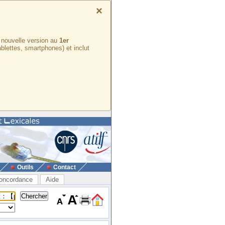
×
e nouvelle version au
1er
ablettes, smartphones) et inclut
Outils
Contact
oncordance
Aide