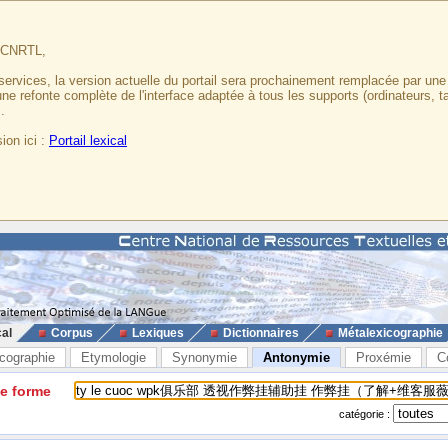
u CNRTL,
services, la version actuelle du portail sera prochainement remplacée par un
 une refonte complète de l'interface adaptée à tous les supports (ordinateurs, t
.
ion ici :
Portail lexical
cal
Corpus
Lexiques
Dictionnaires
Métalexicographie
cographie
Etymologie
Synonymie
Antonymie
Proxémie
C
ne forme
catégorie :