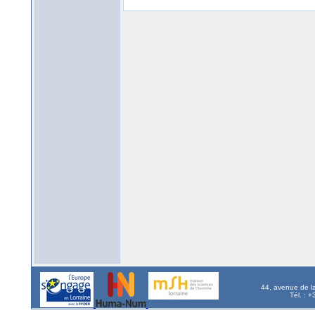
44, avenue de l
Tél. : 