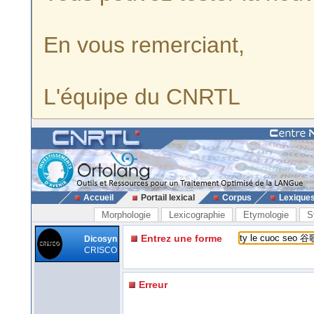
En vous remerciant,
L'équipe du CNRTL
Accueil
Portail lexical
Corpus
Lexique
Morphologie
Lexicographie
Etymologie
S
Entrez une forme
Dicosyn
CRISCO
Erreur