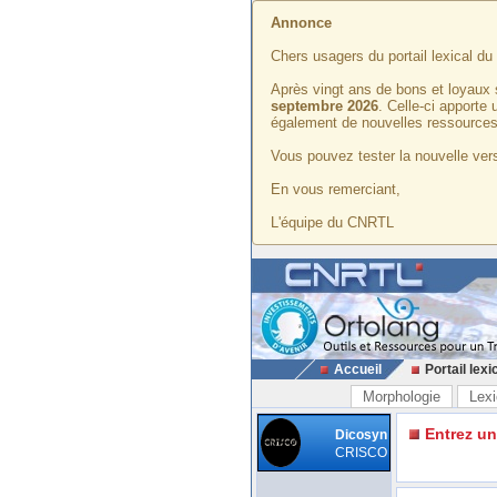
Annonce
Chers usagers du portail lexical d
Après vingt ans de bons et loyaux 
septembre 2026
. Celle-ci apporte
également de nouvelles ressources
Vous pouvez tester la nouvelle vers
En vous remerciant,
L'équipe du CNRTL
Accueil
Portail lexi
Morphologie
Lexi
Entrez u
Dicosyn
CRISCO