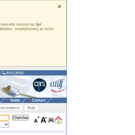
×
e nouvelle version au
1er
ablettes, smartphones) et inclut
Outils
Contact
oncordance
Aide