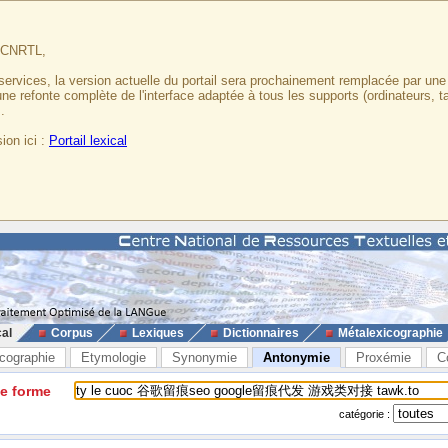
u CNRTL,
services, la version actuelle du portail sera prochainement remplacée par un
 une refonte complète de l'interface adaptée à tous les supports (ordinateurs, t
.
ion ici :
Portail lexical
cal
Corpus
Lexiques
Dictionnaires
Métalexicographie
cographie
Etymologie
Synonymie
Antonymie
Proxémie
C
ne forme
catégorie :