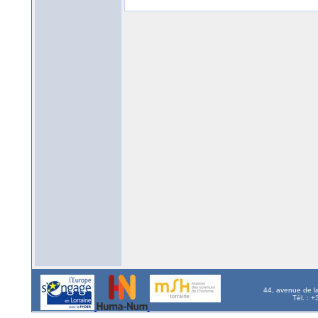
44, avenue de l
Tél. : 