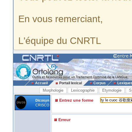
En vous remerciant,
L'équipe du CNRTL
Accueil
Portail lexical
Corpus
Lexique
Morphologie
Lexicographie
Etymologie
S
Entrez une forme
Dicosyn
CRISCO
Erreur