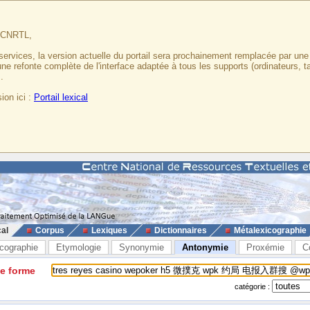
u CNRTL,
services, la version actuelle du portail sera prochainement remplacée par un
 une refonte complète de l'interface adaptée à tous les supports (ordinateurs, t
.
ion ici :
Portail lexical
cal
Corpus
Lexiques
Dictionnaires
Métalexicographie
cographie
Etymologie
Synonymie
Antonymie
Proxémie
C
ne forme
catégorie :