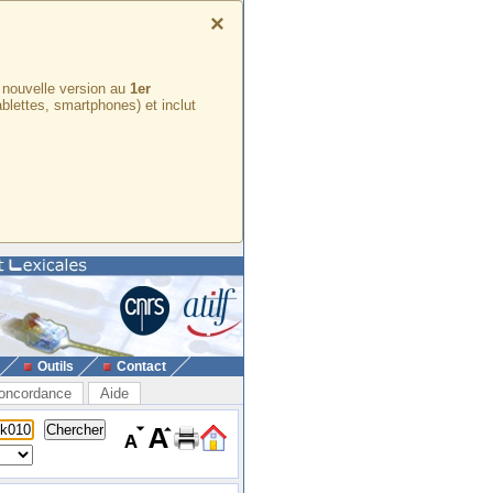
×
e nouvelle version au
1er
ablettes, smartphones) et inclut
Outils
Contact
oncordance
Aide