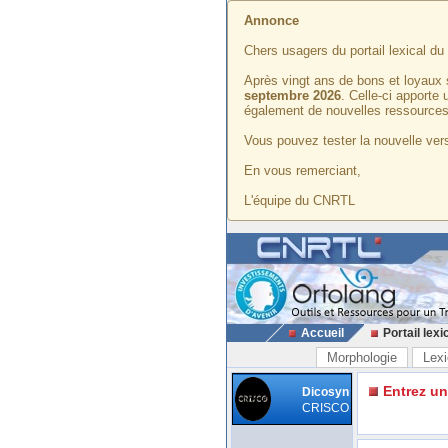
Annonce
Chers usagers du portail lexical d
Après vingt ans de bons et loyaux 
septembre 2026
. Celle-ci apporte
également de nouvelles ressources
Vous pouvez tester la nouvelle vers
En vous remerciant,
L'équipe du CNRTL
Accueil
Portail lexi
Morphologie
Lexi
Entrez u
Dicosyn
CRISCO