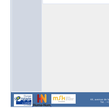
44, avenue de l
Tél. : 