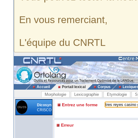
En vous remerciant,
L'équipe du CNRTL
Accueil
Portail lexical
Corpus
Lexique
Morphologie
Lexicographie
Etymologie
S
Entrez une forme
Dicosyn
CRISCO
Erreur