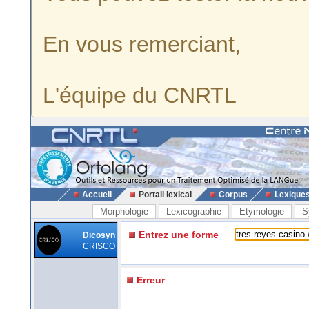
En vous remerciant,
L'équipe du CNRTL
Accueil
Portail lexical
Corpus
Lexique
Morphologie
Lexicographie
Etymologie
S
Entrez une forme
Dicosyn
CRISCO
Erreur