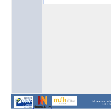
44, avenue de l
Tél. : 