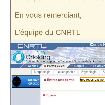
En vous remerciant,
L'équipe du CNRTL
Accueil
Portail lexical
Corpus
Lexique
Morphologie
Lexicographie
Etymologie
S
Entrez une forme
Dicosyn
CRISCO
Erreur