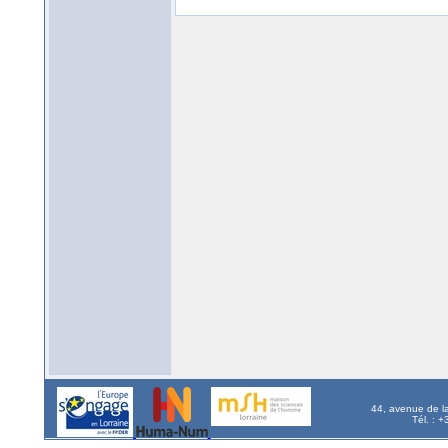
44, avenue de l
Tél. : 