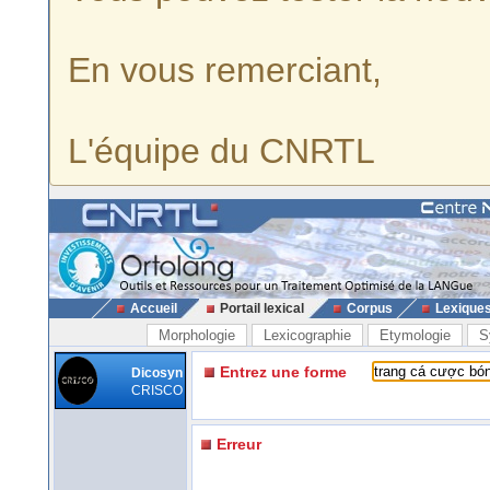
En vous remerciant,
L'équipe du CNRTL
Accueil
Portail lexical
Corpus
Lexique
Morphologie
Lexicographie
Etymologie
S
Entrez une forme
Dicosyn
CRISCO
Erreur