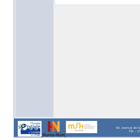
44, avenue de l
Tél. : 