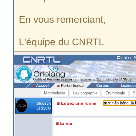
En vous remerciant,
L'équipe du CNRTL
Accueil
Portail lexical
Corpus
Lexique
Morphologie
Lexicographie
Etymologie
S
Entrez une forme
Dicosyn
CRISCO
Erreur