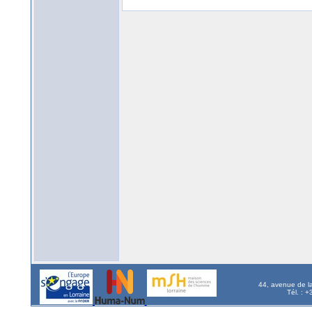
44, avenue de l
Tél. : 