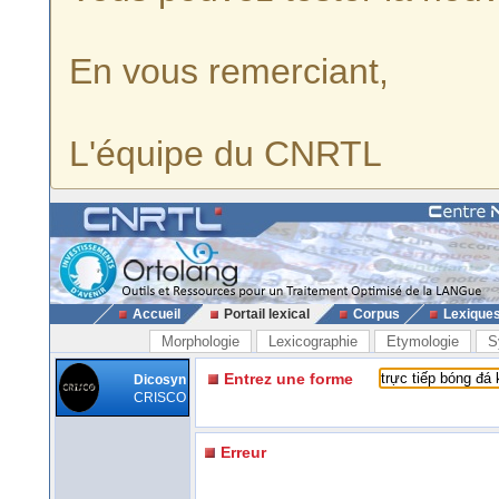
En vous remerciant,
L'équipe du CNRTL
Accueil
Portail lexical
Corpus
Lexique
Morphologie
Lexicographie
Etymologie
S
Entrez une forme
Dicosyn
CRISCO
Erreur