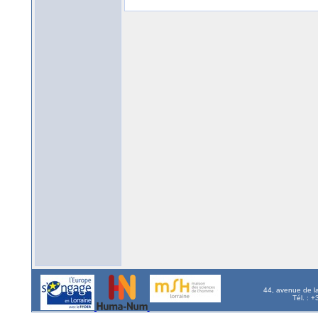
44, avenue de l
Tél. : 