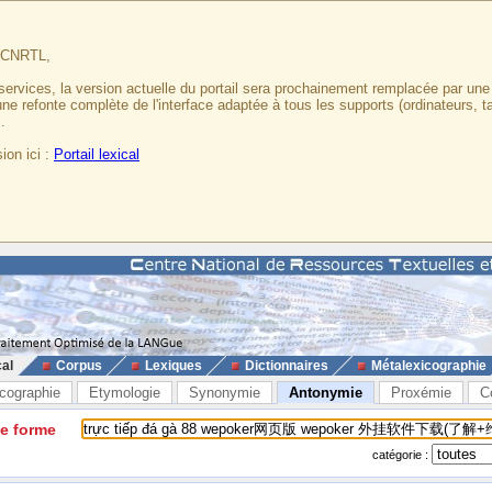
u CNRTL,
services, la version actuelle du portail sera prochainement remplacée par un
 une refonte complète de l'interface adaptée à tous les supports (ordinateurs, t
.
ion ici :
Portail lexical
cal
Corpus
Lexiques
Dictionnaires
Métalexicographie
cographie
Etymologie
Synonymie
Antonymie
Proxémie
C
ne forme
catégorie :