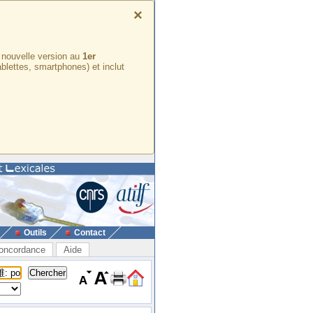
×
e nouvelle version au
1er
ablettes, smartphones) et inclut
Outils
Contact
oncordance
Aide