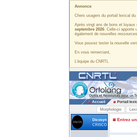
Annonce
Chers usagers du portail lexical d
Après vingt ans de bons et loyaux 
septembre 2026
. Celle-ci apporte
également de nouvelles ressources
Vous pouvez tester la nouvelle vers
En vous remerciant,
L'équipe du CNRTL
Accueil
Portail lexi
Morphologie
Lexi
Entrez u
Dicosyn
CRISCO