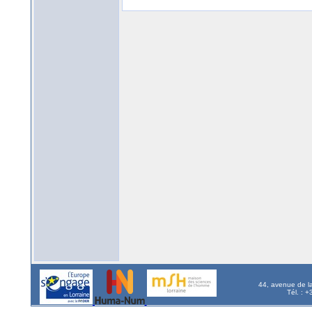
44, avenue de l
Tél. : 