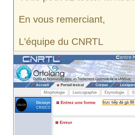
En vous remerciant,
L'équipe du CNRTL
Accueil
Portail lexical
Corpus
Lexique
Morphologie
Lexicographie
Etymologie
S
Entrez une forme
Dicosyn
CRISCO
Erreur