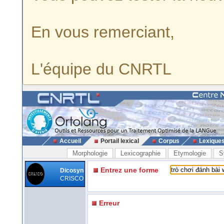
En vous remerciant,
L'équipe du CNRTL
Accueil
Portail lexical
Corpus
Lexique
Morphologie
Lexicographie
Etymologie
S
Entrez une forme
Dicosyn
CRISCO
Erreur