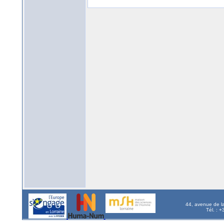
44, avenue de l
Tél. : 