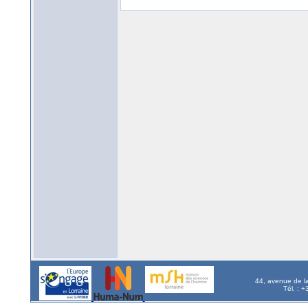
44, avenue de l
Tél. : 