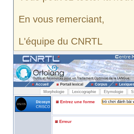
En vous remerciant,
L'équipe du CNRTL
Accueil
Portail lexical
Corpus
Lexique
Morphologie
Lexicographie
Etymologie
S
Entrez une forme
Dicosyn
CRISCO
Erreur