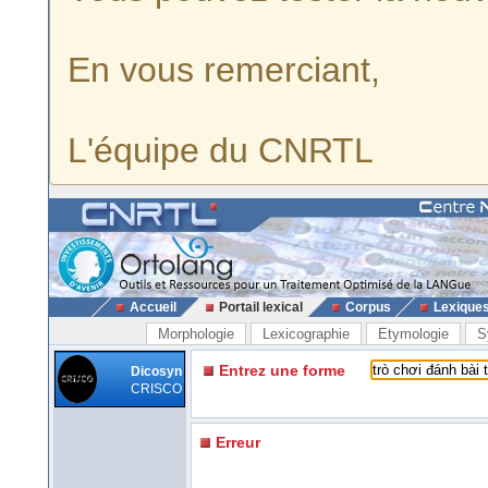
En vous remerciant,
L'équipe du CNRTL
Accueil
Portail lexical
Corpus
Lexique
Morphologie
Lexicographie
Etymologie
S
Entrez une forme
Dicosyn
CRISCO
Erreur