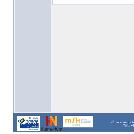
44, avenue de l
Tél. : 