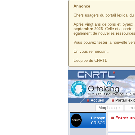
Annonce
Chers usagers du portail lexical d
Après vingt ans de bons et loyaux 
septembre 2026
. Celle-ci apporte
également de nouvelles ressources
Vous pouvez tester la nouvelle vers
En vous remerciant,
L'équipe du CNRTL
Accueil
Portail lexi
Morphologie
Lexi
Entrez u
Dicosyn
CRISCO