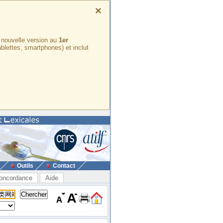
×
e nouvelle version au
1er
ablettes, smartphones) et inclut
Outils
Contact
oncordance
Aide