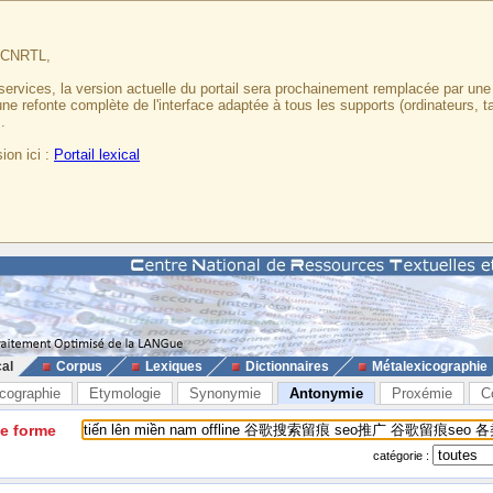
u CNRTL,
services, la version actuelle du portail sera prochainement remplacée par un
 une refonte complète de l'interface adaptée à tous les supports (ordinateurs, t
.
ion ici :
Portail lexical
cal
Corpus
Lexiques
Dictionnaires
Métalexicographie
cographie
Etymologie
Synonymie
Antonymie
Proxémie
C
ne forme
catégorie :