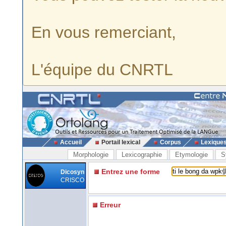
En vous remerciant,
L'équipe du CNRTL
Accueil
Portail lexical
Corpus
Lexique
Morphologie
Lexicographie
Etymologie
S
Entrez une forme
Dicosyn
CRISCO
Erreur