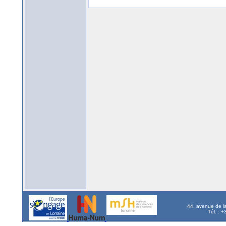
44, avenue de l
Tél. : 